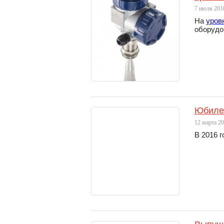
7 июля 201
На
уров
оборудо
Юбилей
12 марта 2
В 2016 г