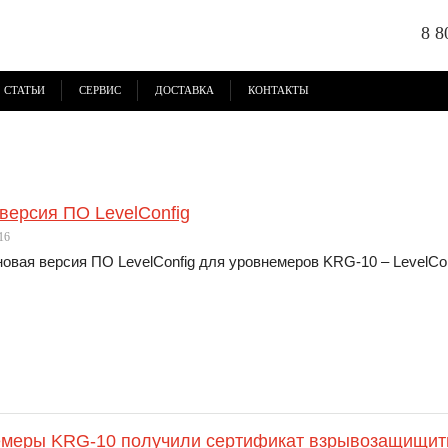
8 8
СТАТЬИ
СЕРВИС
ДОСТАВКА
КОНТАКТЫ
версия ПО LevelConfig
16
овая версия ПО LevelConfig для уровнемеров KRG-10 – LevelConf
емеры KRG-10 получили сертификат взрывозащищи